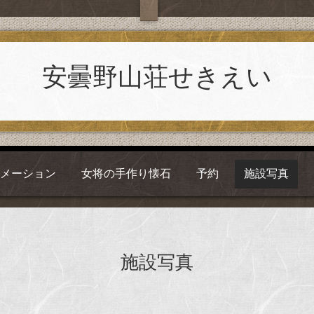
安曇野山荘せきえい
ォメーション
女将の手作り懐石
予約
施設写真
施設写真