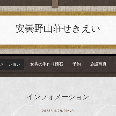
安曇野山荘せきえい
ォメーション
女将の手作り懐石
予約
施設写真
インフォメーション
2023/10/29/00:49