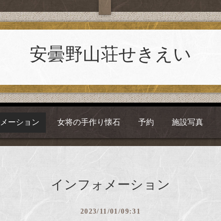
安曇野山荘せきえい
ォメーション
女将の手作り懐石
予約
施設写真
インフォメーション
2023/11/01/09:31